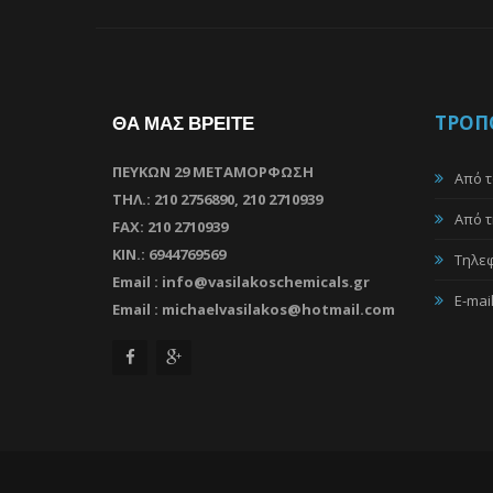
ΤΡΟΠΟ
ΘΑ ΜΑΣ ΒΡΕΙΤΕ
ΠΕΥΚΩΝ 29 ΜΕΤΑΜΟΡΦΩΣΗ
Από τ
ΤΗΛ.: 210 2756890, 210 2710939
Από τ
FAX: 210 2710939
ΚΙΝ.: 6944769569
Tηλεφ
Email : info@vasilakoschemicals.gr
E-mai
Email : michaelvasilakos@hotmail.com