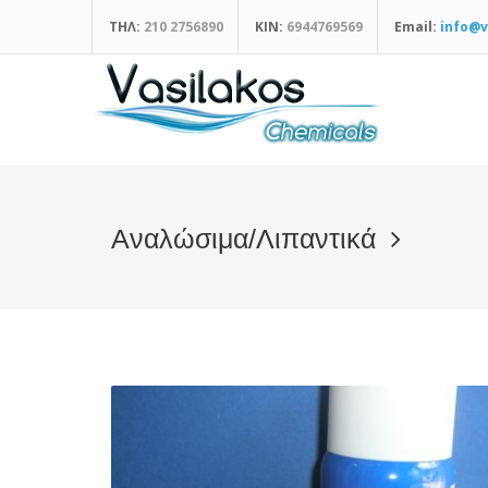
ΤΗΛ:
210 2756890
ΚΙΝ:
6944769569
Email:
info@v
Αναλώσιμα/Λιπαντικά