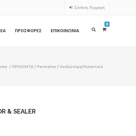
Σύνδεση /Εγγραφή
0
ΕΑ
ΠΡΟΣΦΟΡΕΣ
ΕΠΙΚΟΙΝΩΝΙΑ
ome
/
ΠΡΟΙΟΝΤΑ
/
Permatex
/
Αναλώσιμα/Λιπαντικά
R & SEALER