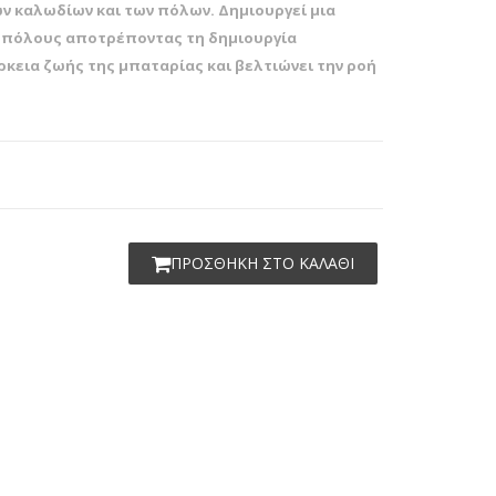
ων καλωδίων και των πόλων. Δημιουργεί μια
 πόλους αποτρέποντας τη δημιουργία
άρκεια ζωής της μπαταρίας και βελτιώνει την ροή
ΠΡΟΣΘΗΚΗ ΣΤΟ ΚΑΛΑΘΙ